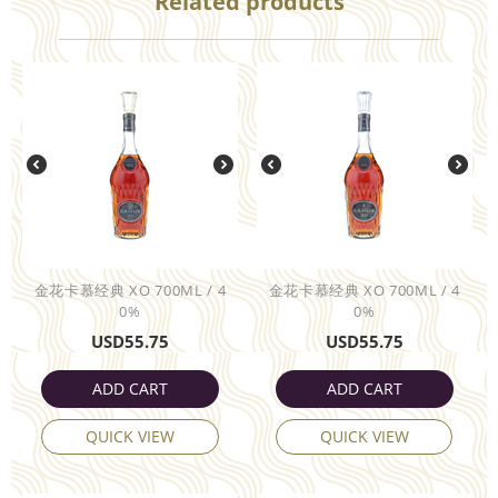
Related products
金花卡慕经典 XO 700ML / 4
金花卡慕经典 XO 700ML / 4
0%
0%
USD
55.75
USD
55.75
ADD CART
ADD CART
QUICK VIEW
QUICK VIEW