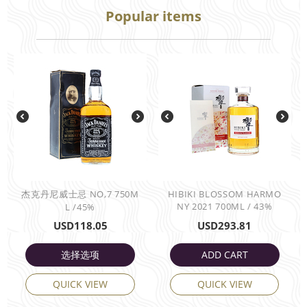
Popular items
杰克丹尼威士忌 NO,7 750M
HIBIKI BLOSSOM HARMO
NY 2021 700ML / 43%
L /45%
USD
118.05
USD
293.81
选择选项
ADD CART
QUICK VIEW
QUICK VIEW