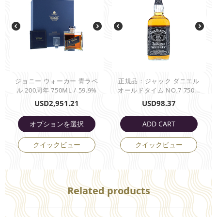
ジョニー ウォーカー 青ラベ
正規品：ジャック ダニエル
ル 200周年 750ML / 59.9%
オールドタイム NO,7 750...
USD
2,951.21
USD
98.37
オプションを選択
ADD CART
クイックビュー
クイックビュー
Related products