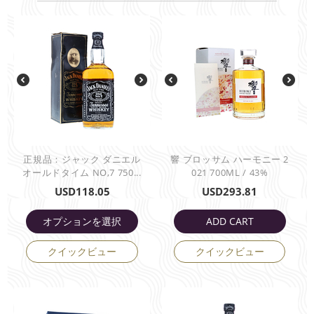
正規品：ジャック ダニエル
響 ブロッサム ハーモニー 2
オールドタイム NO,7 750...
021 700ML / 43%
USD
118.05
USD
293.81
オプションを選択
ADD CART
クイックビュー
クイックビュー