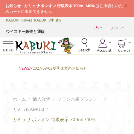
×
お知らせ
カミュ ナポレオン 特級表示 700ml /40%
は在庫切れのた
めカートに追加できません
KABUKI Knives
|
KABUKI Whisky
(USD)
ウイスキー販売と通販
Search
Account
Cart(0)
MENU
NEWS//
2027/08/03夏季休業のお知らせ
ホーム
/
輸入洋酒
/
フランス産ブランデー
/
カミュ(CAMUS)
/
カミュ ナポレオン 特級表示 700ml /40%