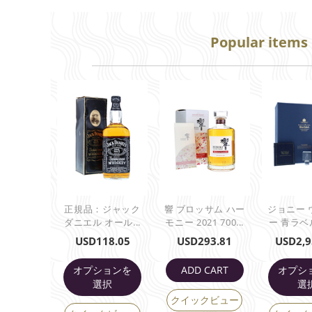
Popular items
正規品：ジャック
響 ブロッサム ハー
ジョニー 
ダニエル オール...
モニー 2021 700...
ー 青ラベル 
USD
118.05
USD
293.81
USD
2,9
オプションを
ADD CART
オプシ
選択
選
クイックビュー