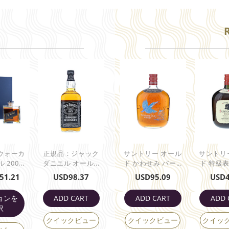
ウォーカ
正規品：ジャック
サントリー オール
サントリ
200...
ダニエル オール...
ド かわせみ バー...
ド 特級表記
51.21
USD
98.37
USD
95.09
USD
ョンを
ADD CART
ADD CART
ADD 
択
クイックビュー
クイックビュー
クイッ