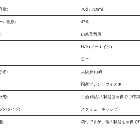
容量:
76cl / 760ml
ール度数:
43%
:
山崎蒸留所
N/A (ノーエイジ)
日本
県名:
大阪府 山崎
国産ブレンドウイスキー
状態:
古酒 (商品の状態は画像でご確
プのタイプ:
スクリューキャップ
無:
箱付ですが、傷の状態を画像で