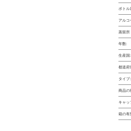
ボトル
アルコ
蒸留所 
年数:
生産国:
都道府
タイプ:
商品の
キャッ
箱の有