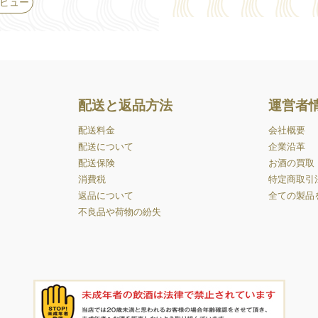
ビュー
配送と返品方法
運営者
配送料金
会社概要
配送について
企業沿革
配送保険
お酒の買取
消費税
特定商取引
返品について
全ての製品
不良品や荷物の紛失