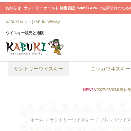
お知らせ
サントリー オールド 特級表記 760ml / 43%
は在庫切れのため
KABUKI Knives
|
KABUKI Whisky
ウイスキー販売と通販
サントリーウイスキー
ニッカウヰスキー
NEWS//
2027/08/03夏季
ホーム
/
サントリーウイスキー
/
ブレンドウイス