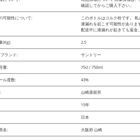
確認してからご購入下さい。
の可能性について:
このボトルはコルク栓です。 
液漏れを起こす可能性がありま
配送中に液漏れが起きても返金
(Kg):
2.5
/ブランド:
サントリー
容量:
75cl / 750ml
ール度数:
43%
:
山崎蒸留所
15年
日本
県名:
大阪府 山崎