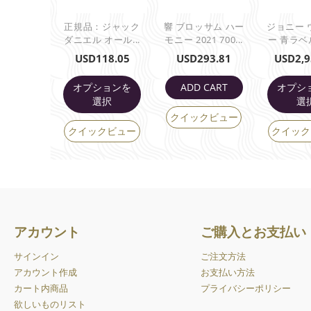
正規品：ジャック
響 ブロッサム ハー
ジョニー 
ダニエル オール...
モニー 2021 700...
ー 青ラベル 
USD
118.05
USD
293.81
USD
2,9
オプションを
ADD CART
オプシ
選択
選
クイックビュー
クイックビュー
クイック
アカウント
ご購入とお支払い
サインイン
ご注文方法
アカウント作成
お支払い方法
カート内商品
プライバシーポリシー
欲しいものリスト