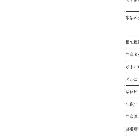
液漏れ
梱包重量
生産者
ボトル
アルコ
蒸留所 
年数:
生産国:
都道府