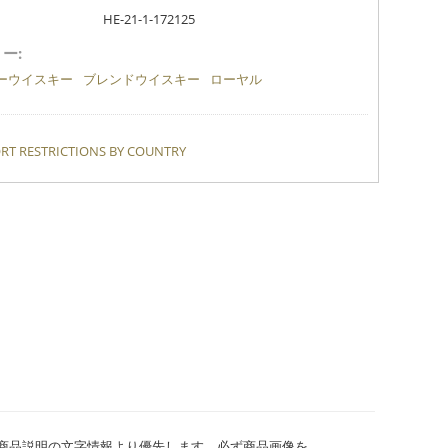
HE-21-1-172125
ー:
ーウイスキー
ブレンドウイスキー
ローヤル
RT RESTRICTIONS BY COUNTRY
、商品説明の文字情報より優先します。必ず商品画像を