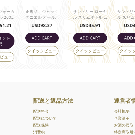
ウォーカ
正規品：ジャック
サントリー ローヤ
サントリ
200...
ダニエル オール...
ル スリムボトル ...
ル スリムボ
51.21
USD
98.37
USD
45.91
USD
ョンを
ADD CART
ADD CART
ADD 
択
クイックビュー
クイックビュー
クイッ
ビュー
配送と返品方法
運営者
配送料金
会社概要
配送について
企業沿革
配送保険
お酒の買取
消費税
特定商取引