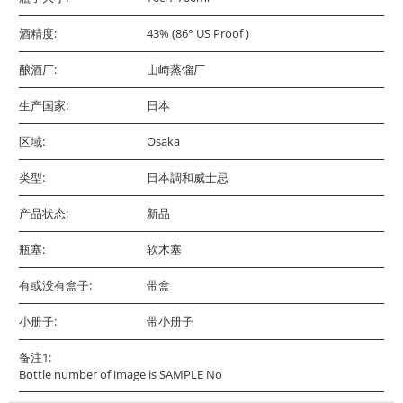
酒精度:
43% (86° US Proof )
酿酒厂:
山崎蒸馏厂
生产国家:
日本
区域:
Osaka
类型:
日本調和威士忌
产品状态:
新品
瓶塞:
软木塞
有或没有盒子:
带盒
小册子:
带小册子
备注1:
Bottle number of image is SAMPLE No