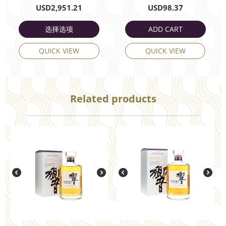
USD
2,951.21
USD
98.37
选择选项
ADD CART
QUICK VIEW
QUICK VIEW
Related products