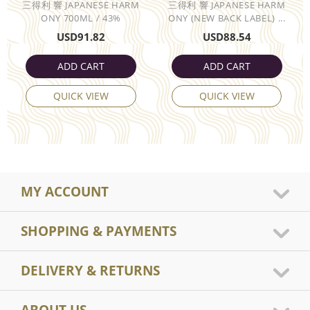
三得利 響 JAPANESE HARM
三得利 響 JAPANESE HARM
ONY 700ML / 43%
ONY (NEW BACK LABEL) ...
USD
91.82
USD
88.54
ADD CART
ADD CART
QUICK VIEW
QUICK VIEW
MY ACCOUNT
SHOPPING & PAYMENTS
DELIVERY & RETURNS
ABOUT US