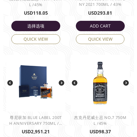
NY 2021 700ML / 43%
L /45%
USD
118.05
USD
293.81
选择选项
ADD CART
QUICK VIEW
QUICK VIEW
尊尼获加 BLUE LABEL 200T
杰克丹尼威士忌 NO,7 750M
H ANNIVERSARY 750ML /...
L /45%
USD
2,951.21
USD
98.37