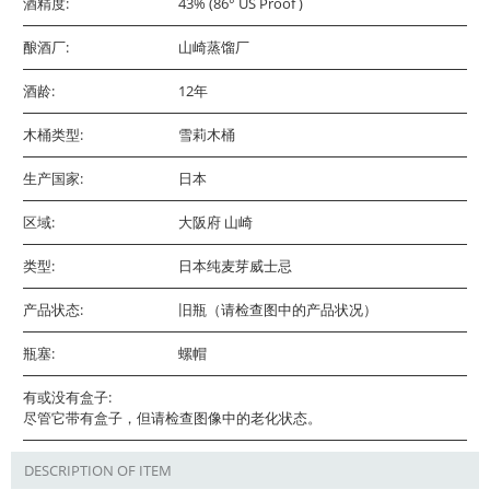
酒精度:
43% (86° US Proof )
酿酒厂:
山崎蒸馏厂
酒龄:
12年
木桶类型:
雪莉木桶
生产国家:
日本
区域:
大阪府 山崎
类型:
日本纯麦芽威士忌
产品状态:
旧瓶（请检查图中的产品状况）
瓶塞:
螺帽
有或没有盒子:
尽管它带有盒子，但请检查图像中的老化状态。
DESCRIPTION OF ITEM