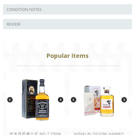
CONDITION NOTES
REVIEW
Popular items
杰克丹尼威士忌 NO,7 750M
HIBIKI BLOSSOM HARMO