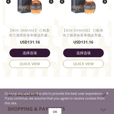
【BOX DAMAGE】 已检查-
【BOX DAMAGE】 已检查-
布兰顿黑标签单桶波旁威...
布兰顿黑标签单桶波旁威...
USD
131.16
USD
131.16
选择选项
选择选项
QUICK VIEW
QUICK VIEW
×
MY ACCOUNT
Cookies are used on this site to provide the best user experience.
If you continue, we assume that you agree to receive cookies from
this site.
SHOPPING & PAYMENTS
OK