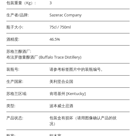
包装重量（Kg）:
3
生产者/品牌:
Sazerac Company
瓶子大小:
75cl / 750ml
酒精度:
46.5%
苏格兰酿酒厂:
布法罗微量酿酒厂 (Buffalo Trace Distillery)
装瓶号:
请参考标签图片中的装瓶编号。
生产国家:
美利坚合众国
苏格兰区域:
肯塔基州 [Kentucky]
类型:
波本威士忌酒
产品状态:
包装盒有损坏（请用图像确认产品的状
况）
瓶塞:
软木塞