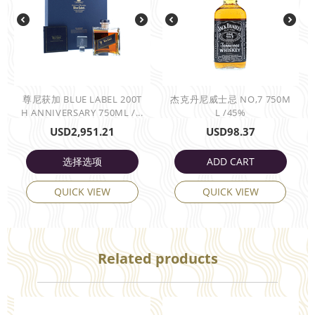
尊尼获加 BLUE LABEL 200T
杰克丹尼威士忌 NO,7 750M
H ANNIVERSARY 750ML /...
L /45%
USD
2,951.21
USD
98.37
选择选项
ADD CART
QUICK VIEW
QUICK VIEW
Related products