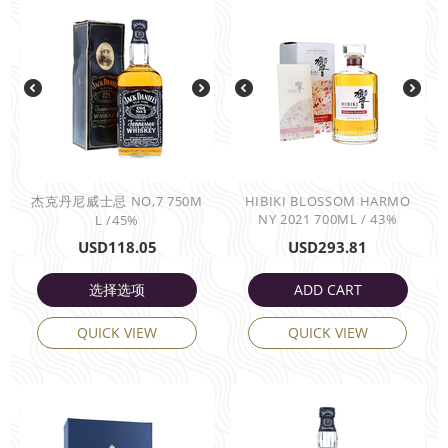
杰克丹尼威士忌 NO,7 750M
HIBIKI BLOSSOM HARMO
NY 2021 700ML / 43%
L /45%
USD
118.05
USD
293.81
选择选项
ADD CART
QUICK VIEW
QUICK VIEW