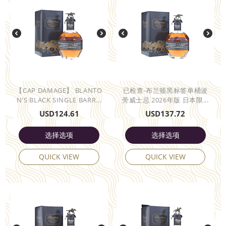
【CAP DAMAGE】 BLANTO
已检查-布兰顿黑标签单桶波
N'S BLACK SINGLE BARR...
旁威士忌 2026年版 日本限...
USD
124.61
USD
137.72
选择选项
选择选项
QUICK VIEW
QUICK VIEW