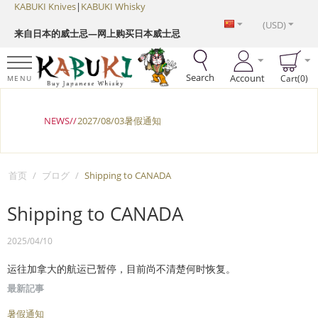
KABUKI Knives
|
KABUKI Whisky
(USD)
来自日本的威士忌—网上购买日本威士忌
Search
Account
Cart(0)
MENU
NEWS//
2027/08/03暑假通知
首页
/
ブログ
/
Shipping to CANADA
Shipping to CANADA
2025/04/10
运往加拿大的航运已暂停，目前尚不清楚何时恢复。
最新記事
暑假通知