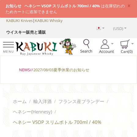
×
お知らせ
ヘネシー VSOP スリムボトル 700ml / 40%
は在庫切れの
ためカートに追加できません
KABUKI Knives
|
KABUKI Whisky
(USD)
ウイスキー販売と通販
Search
Account
Cart(0)
MENU
NEWS//
2027/08/03夏季休業のお知らせ
ホーム
/
輸入洋酒
/
フランス産ブランデー
/
ヘネシー(Hennesy)
/
ヘネシー VSOP スリムボトル 700ml / 40%