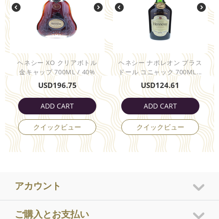
ヘネシー XO クリアボトル
ヘネシー ナポレオン ブラス
金キャップ 700ML / 40%
ドール コニャック 700ML...
USD
196.75
USD
124.61
ADD CART
ADD CART
クイックビュー
クイックビュー
アカウント
ご購入とお支払い