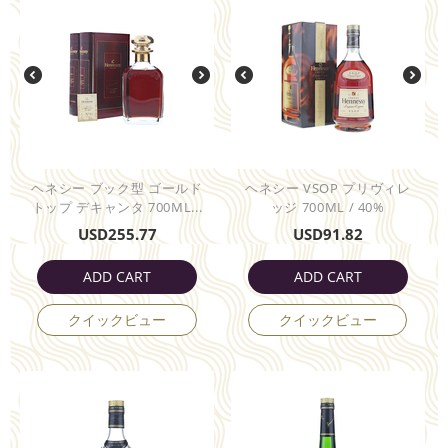
ヘネシー ブック型 ゴールド
ヘネシー VSOP プリヴィレ
トップ デキャンタ 700ML...
ッジ 700ML / 40%
USD
255.77
USD
91.82
ADD CART
ADD CART
クイックビュー
クイックビュー