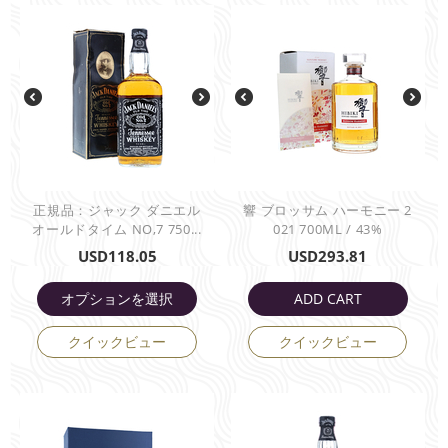
正規品：ジャック ダニエル
響 ブロッサム ハーモニー 2
オールドタイム NO,7 750...
021 700ML / 43%
USD
118.05
USD
293.81
オプションを選択
ADD CART
クイックビュー
クイックビュー