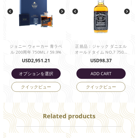
ジョニー ウォーカー 青ラベ
正規品：ジャック ダニエル
ル 200周年 750ML / 59.9%
オールドタイム NO,7 750...
USD
2,951.21
USD
98.37
オプションを選択
ADD CART
クイックビュー
クイックビュー
Related products